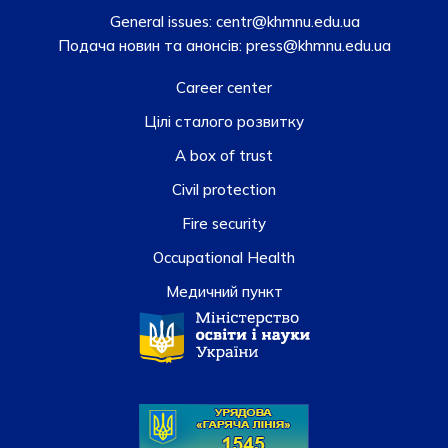
General issues:
centr@khmnu.edu.ua
Подача новин та анонсів:
press@khmnu.edu.ua
Career center
Цілі сталого розвитку
A box of trust
Civil protection
Fire security
Occupational Health
Медичний пункт