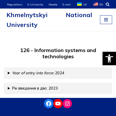
Regulations
E-University
Moodle
E-mail
UK
EN
Khmelnytskyi National
Skip
to
University
content
126 - Information systems and
Open
technologies
Year of entry into force:
2024
Рік введення в дію: 2023