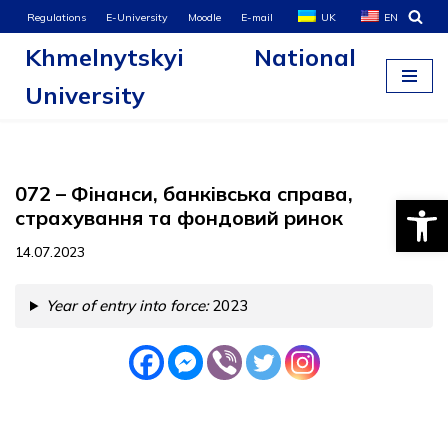
Regulations
E-University
Moodle
E-mail
UK
EN
Khmelnytskyi National
Skip
to
University
content
072 – Фінанси, банківська справа,
Open
страхування та фондовий ринок
14.07.2023
Year of entry into force:
2023