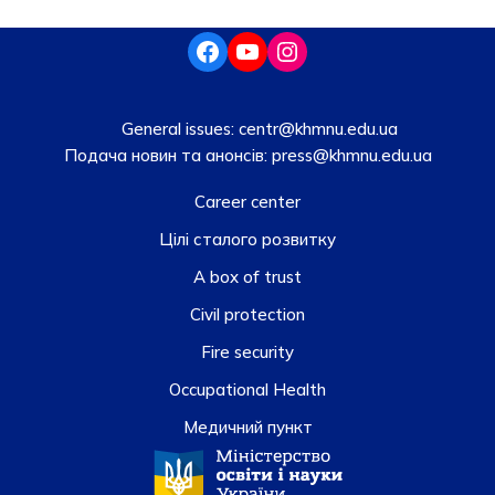
General issues:
centr@khmnu.edu.ua
Подача новин та анонсів:
press@khmnu.edu.ua
Career center
Цілі сталого розвитку
A box of trust
Civil protection
Fire security
Occupational Health
Медичний пункт