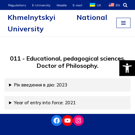
Regulations
E-University
Moodle
E-mail
UK
EN
Khmelnytskyi National
Skip
to
University
content
011 - Educational, pedagogical sciences.
Open
Doctor of Philosophy.
Рік введення в дію: 2023
Year of entry into force: 2021