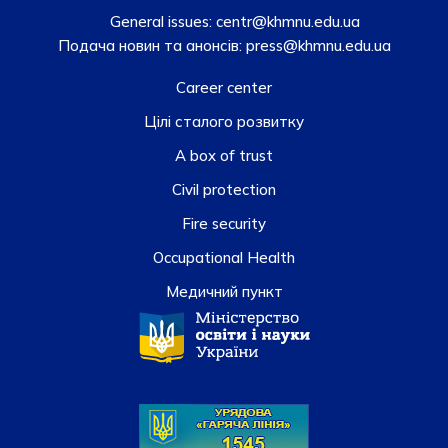
General issues:
centr@khmnu.edu.ua
Подача новин та анонсів:
press@khmnu.edu.ua
Career center
Цілі сталого розвитку
A box of trust
Civil protection
Fire security
Occupational Health
Медичний пункт