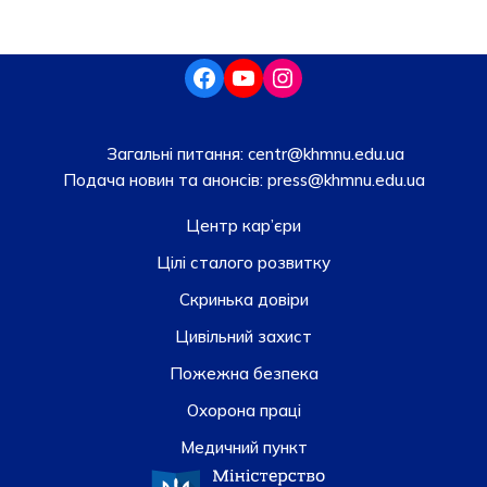
Загальні питання:
centr@khmnu.edu.ua
Подача новин та анонсів:
press@khmnu.edu.ua
Центр кар’єри
Цілі сталого розвитку
Скринька довiри
Цивільний захист
Пожежна безпека
Охорона праці
Медичний пункт