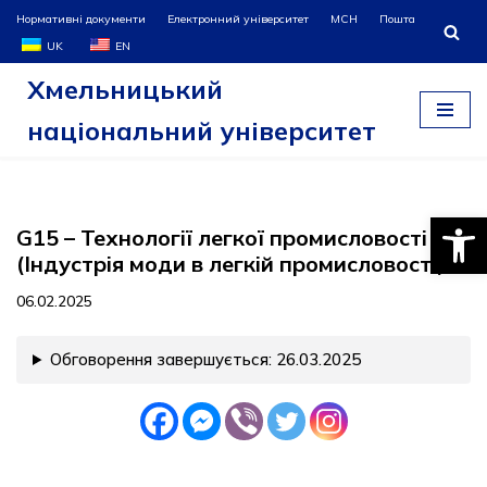
Нормативні документи
Електронний університет
МСН
Пошта
UK
EN
Перейти
Хмельницький
до
вмісту
національний університет
Відкри
G15 – Технології легкої промисловості
(Індустрія моди в легкій промисловості)
06.02.2025
Обговорення завершується: 26.03.2025