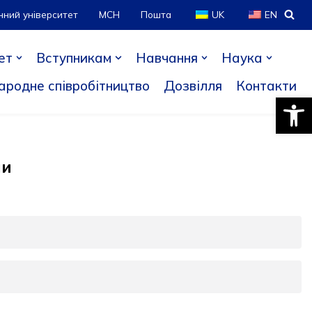
нний університет
МСН
Пошта
UK
EN
ет
Вступникам
Навчання
Наука
ародне співробітництво
Дозвілля
Контакти
Відкри
ни