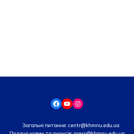
Загальні питання:
centr@khmnu.edu.ua
Подача новин та анонсів:
press@khmnu.edu.ua