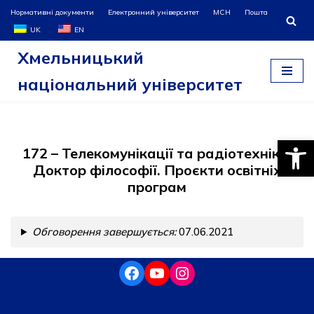
Нормативні документи
Електронний університет
МСН
Пошта
UK
EN
Перейти
Хмельницький
до
вмісту
національний університет
Відкри
172 – Телекомунікації та радіотехніка.
Доктор філософії. Проєкти освітніх
програм
Обговорення завершується:
07.06.2021