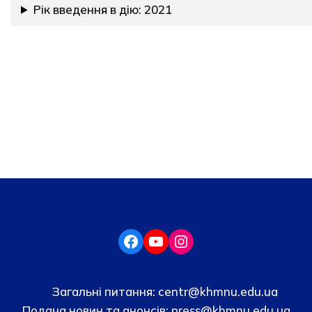
Рік введення в дію: 2021
Загальні питання:
centr@khmnu.edu.ua
Подача новин та анонсів:
press@khmnu.edu.ua