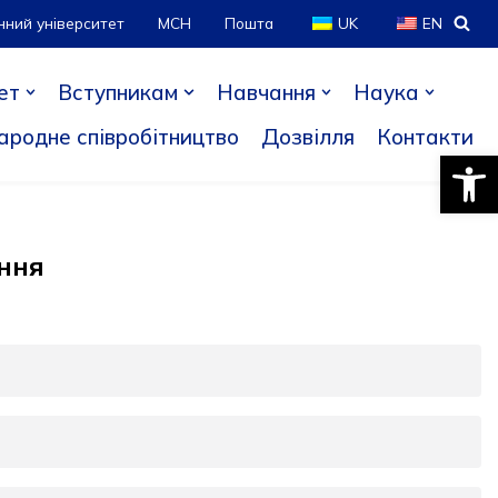
нний університет
МСН
Пошта
UK
EN
ет
Вступникам
Навчання
Наука
ародне співробітництво
Дозвілля
Контакти
Відкри
ення