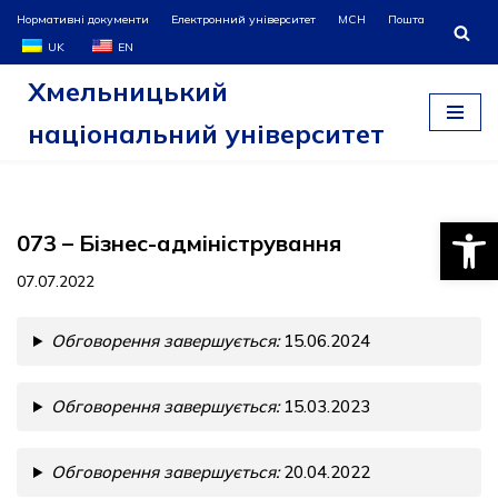
Нормативні документи
Електронний університет
МСН
Пошта
UK
EN
Перейти
Хмельницький
до
вмісту
національний університет
Відкри
073 – Бізнес-адміністрування
07.07.2022
Обговорення завершується:
15.06.2024
Обговорення завершується:
15.03.2023
Обговорення завершується:
20.04.2022