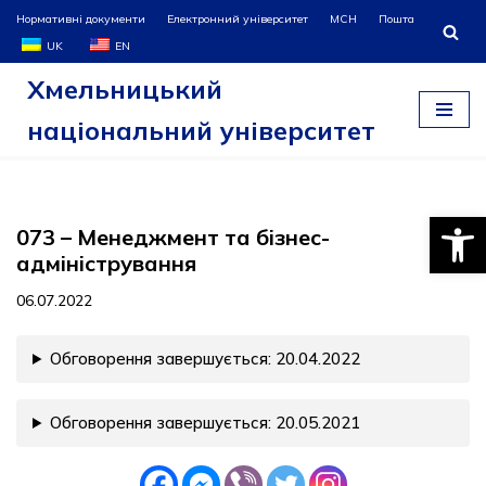
Нормативні документи
Електронний університет
МСН
Пошта
UK
EN
Перейти
Хмельницький
до
вмісту
національний університет
Відкри
073 – Менеджмент та бізнес-
адміністрування
06.07.2022
Обговорення завершується: 20.04.2022
Обговорення завершується: 20.05.2021