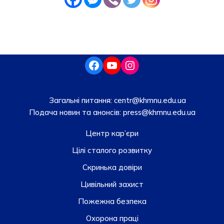
Загальні питання:
centr@khmnu.edu.ua
Подача новин та анонсів:
press@khmnu.edu.ua
Центр кар’єри
Цілі сталого розвитку
Скринька довiри
Цивільний захист
Пожежна безпека
Охорона праці