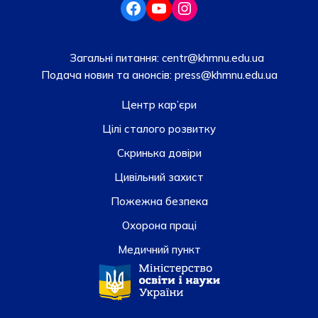
Загальні питання:
centr@khmnu.edu.ua
Подача новин та анонсів:
press@khmnu.edu.ua
Центр кар’єри
Цілі сталого розвитку
Скринька довiри
Цивільний захист
Пожежна безпека
Охорона праці
Медичний пункт