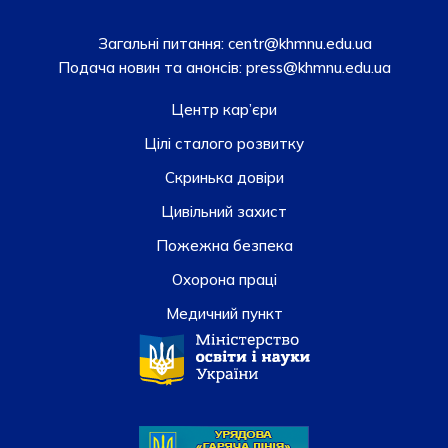
Загальні питання:
centr@khmnu.edu.ua
Подача новин та анонсів:
press@khmnu.edu.ua
Центр кар’єри
Цілі сталого розвитку
Скринька довiри
Цивільний захист
Пожежна безпека
Охорона праці
Медичний пункт