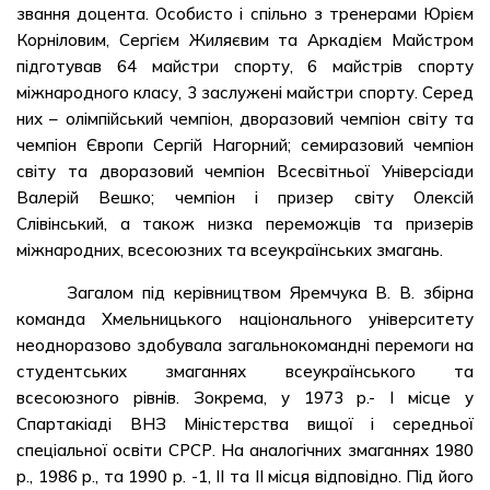
звання доцента. Особисто і спільно з тренерами Юрієм
Корніловим, Сергієм Жиляєвим та Аркадієм Майстром
підготував 64 майстри спорту, 6 майстрів спорту
міжнародного класу, 3 заслужені майстри спорту. Серед
них – олімпійський чемпіон, дворазовий чемпіон світу та
чемпіон Європи Сергій Нагорний; семиразовий чемпіон
світу та дворазовий чемпіон Всесвітньої Універсіади
Валерій Вешко; чемпіон і призер світу Олексій
Слівінський, а також низка переможців та призерів
міжнародних, всесоюзних та всеукраїнських змагань.
Загалом під керівництвом Яремчука В. В. збірна
команда Хмельницького національного університету
неодноразово здобувала загальнокомандні перемоги на
студентських змаганнях всеукраїнського та
всесоюзного рівнів. Зокрема, у 1973 р.- І місце у
Спартакіаді ВНЗ Міністерства вищої і середньої
спеціальної освіти СРСР. На аналогічних змаганнях 1980
р., 1986 р., та 1990 р. -1, II та II місця відповідно. Під його