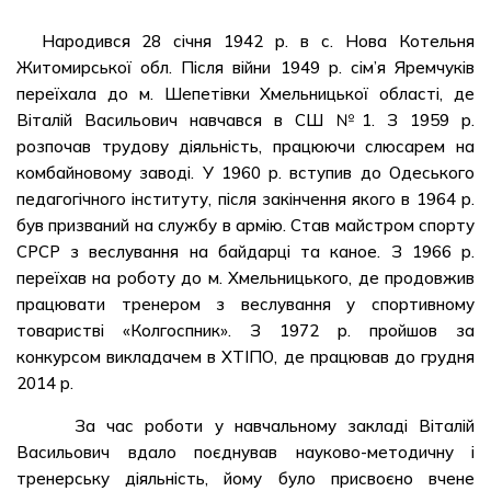
Народився 28 січня 1942 р. в с. Нова Котельня
Житомирської обл. Після війни 1949 р. сім’я Яремчуків
переїхала до м. Шепетівки Хмельницької області, де
Віталій Васильович навчався в СШ №1. З 1959 р.
розпочав трудову діяльність, працюючи слюсарем на
комбайновому заводі. У 1960 р. вступив до Одеського
педагогічного інституту, після закінчення якого в 1964 р.
був призваний на службу в армію. Став майстром спорту
СРСР з веслування на байдарці та каное. З 1966 р.
переїхав на роботу до м. Хмельницького, де продовжив
працювати тренером з веслування у спортивному
товаристві «Колгоспник». З 1972 р. пройшов за
конкурсом викладачем в ХТІПО, де працював до грудня
2014 р.
За час роботи у навчальному закладі Віталій
Васильович вдало поєднував науково-методичну і
тренерську діяльність, йому було присвоєно вчене