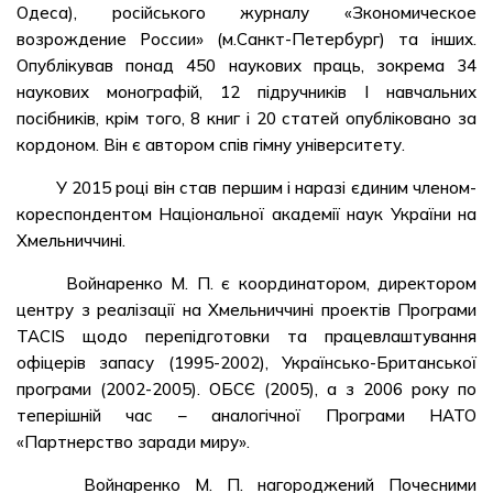
Одеса), російського журналу «Зкономическое
возрождение России» (м.Санкт-Петербург) та інших.
Опублікував понад 450 наукових праць, зокрема 34
наукових монографій, 12 підручників І навчальних
посібників, крім того, 8 книг і 20 статей опубліковано за
кордоном. Він є автором спів гімну університету.
У 2015 році він став першим і наразі єдиним членом-
кореспондентом Національної академії наук України на
Хмельниччині.
Войнаренко М. П. є координатором, директором
центру з реалізації на Хмельниччині проектів Програми
ТАСІS щодо перепідготовки та працевлаштування
офіцерів запасу (1995-2002), Українсько-Британської
програми (2002-2005). ОБСЄ (2005), а з 2006 року по
теперішній час – аналогічної Програми НАТО
«Партнерство заради миру».
Войнаренко М. П. нагороджений Почесними