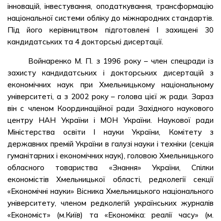
інновацій, інвестування, оподаткування, трансформацію
національної системи обліку до міжнародних стандартів.
Під його керівництвом підготовлені І захищені 30
кандидатських та 4 докторські дисертації.
Войнаренко М. П. з 1996 року – член спецради із
захисту кандидатських і докторських дисертацій з
економічних наук при Хмельницькому національному
університеті, а з 2002 року – голова цієї ж ради. Зараз
він с членом Координаційної ради Західного наукового
центру НАН України і МОН України. Наукової ради
Міністерства освіти І науки України, Комітету з
державних премій України в галузі науки і техніки (секція
гуманітарних і економічних наук), головою Хмельницького
обласного товариства «Знання» України, Спілки
економістів Хмельницької області, редколегії секції
«Економічні науки» Вісника Хмельницького національного
університету, членом редколегій українських журналів
«Економіст» (м.Київ) та «Економіка: реалії часу» (м.