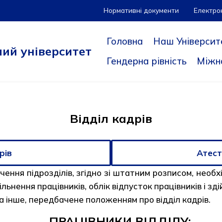
Нормативні документи
Електро
Головна
Наш Університ
ий університет
Гендерна рівність
Міжн
Відділ кадрів
рів
Атест
ення підрозділів, згідно зі штатним розписом, необхід
ьнення працівників, облік відпусток працівників і зді
 та інше, передбачене положенням про відділ кадрів.
ПРАЦІВНИКИ ВІДДІЛУ: