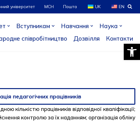
нний університет
МСН
Пошта
UK
EN
ет
Вступникам
Навчання
Наука
ародне співробітництво
Дозвілля
Контакти
Відкри
ація педагогічних працівників
ною кількістю працівників відповідної кваліфікації;
йснення контролю за їх наданням; організація обліку