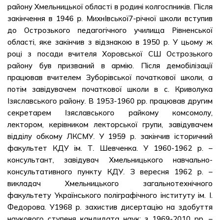
району Хмельницької області в родині колгоспників. Після
закінчення в 1946 р. МихнІвської7-річної школи вступив
до Острозького педагогічного училища Рівненської
області, яке закінчив з відзнакою в 1950 р. У цьому ж
році з посади вчителя Хоровської СШ Острозького
району був призваний в армію. Після демобілізації
працював вчителем Зуборівської початкової школи, а
потім завідувачем початкової школи в с. Криволука
Ізяславського району. В 1953-1960 рр. працював другим
секретарем Ізяславського райкому комсомолу,
лектором, керівником лекторської групи, завідувачем
відділу обкому ЛКСМУ. У 1959 р. закінчив історичний
факультет КДУ ім. Т. Шевченка. У 1960-1962 р. –
консультант, завідувач Хмельницького навчально-
консультативного пункту КДУ. З вересня 1962 р. –
викладач Хмельницького загальнотехнічного
факультету Українського поліграфічного інституту ім. І.
Федорова. У1968 р. захистив дисертацію на здобуття
наукового ступеня кандидата наук; з 1969-2010 рр. –