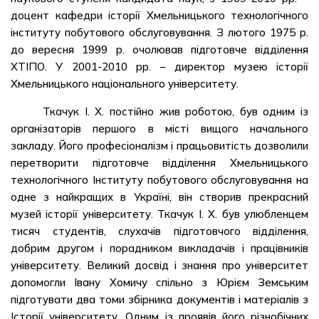
доцент кафедри історії Хмельницького технологічного
інституту побутового обслуговування. З лютого 1975 р.
до вересня 1999 р. очолював підготовче відділення
ХТІПО. У 2001-2010 рр. – директор музею історії
Хмельницького національного університету.
Ткачук І. X. постійно жив роботою, був одним із
організаторів першого в місті вищого начального
закладу. Його професіоналізм і працьовитість дозволили
перетворити підготовче відділення Хмельницького
технологічного Інституту побутового обслуговування на
одне з найкращих в Україні, він створив прекрасний
музей історії університету. Ткачук І. X. був улюбленцем
тисяч студентів, слухачів підготовчого відділення,
добрим другом і порадником викладачів і працівників
університету. Великий досвід і знання про університет
допомогли Івану Хомичу спільно з Юрієм Земським
підготувати два томи збірника документів і матеріалів з
Історії університету. Одним із проявів його різнобічних