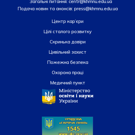
Загальні питання:
centr@khmnu.edu.ua
Подача новин та анонсів:
press@khmnu.edu.ua
Центр кар’єри
Цілі сталого розвитку
Скринька довiри
Цивільний захист
Пожежна безпека
Охорона праці
Медичний пункт