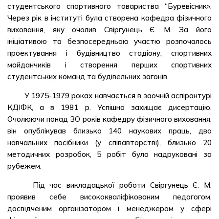
студентського спортивного товариства “Буревісник».
Через рік в інституті була створена кафедра фізичного
виховання, яку очолив Свіргунець Є. М. За його
ініціативою та безпосередньою участю розпочалось
проектування і будівництво стадіону, спортивних
майданчиків і створення перших спортивних
студентських команд та будівельних загонів.
У 1975-1979 роках навчається в заочній аспірантурі
КДІФК, а в 1981 р. Успішно захищає дисертацію.
Очолюючи понад ЗО років кафедру фізичного виховання,
він опублікував близько 140 наукових праць, два
навчальних посібники (у співавторстві), близько 20
методичних розробок, 5 робіт було надруковані за
рубежем.
Під час викладацької роботи Свіргунець Є. М.
проявив себе висококваліфікованим педагогом,
досвідченим організатором і менеджером у сфері