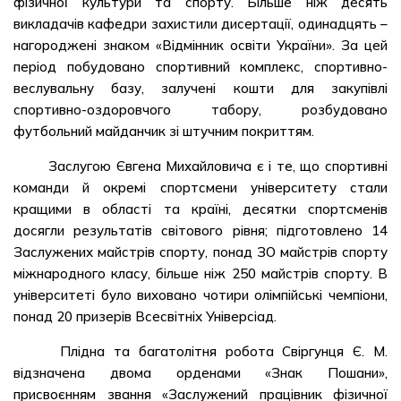
фізичної культури та спорту. Більше ніж десять
викладачів кафедри захистили дисертації, одинадцять –
нагороджені знаком «Відмінник освіти України». За цей
період побудовано спортивний комплекс, спортивно-
веслувальну базу, залучені кошти для закупівлі
спортивно-оздоровчого табору, розбудовано
футбольний майданчик зі штучним покриттям.
Заслугою Євгена Михайловича є і те, що спортивні
команди й окремі спортсмени університету стали
кращими в області та країні, десятки спортсменів
досягли результатів світового рівня; підготовлено 14
Заслужених майстрів спорту, понад ЗО майстрів спорту
міжнародного класу, більше ніж 250 майстрів спорту. В
університеті було виховано чотири олімпійські чемпіони,
понад 20 призерів Всесвітніх Універсіад.
Плідна та багатолітня робота Свіргунця Є. М.
відзначена двома орденами «Знак Пошани»,
присвоєнням звання «Заслужений працівник фізичної