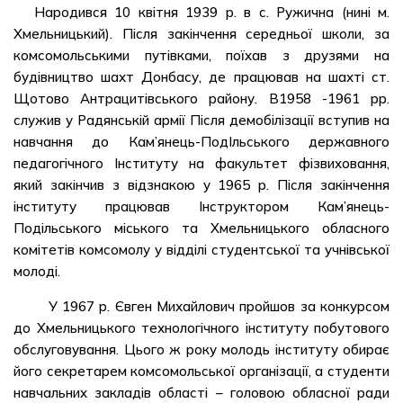
Народився 10 квітня 1939 р. в с. Ружична (нині м.
Хмельницький). Після закінчення середньої школи, за
комсомольськими путівками, поїхав з друзями на
будівництво шахт Донбасу, де працював на шахті ст.
Щотово Антрацитівського району. В1958 -1961 рр.
служив у Радянській армії Після демобілізації вступив на
навчання до Кам’янець-ПодІльського державного
педагогічного Інституту на факультет фізвиховання,
який закінчив з відзнакою у 1965 р. Після закінчення
інституту працював Інструктором Кам’янець-
Подільського міського та Хмельницького обласного
комітетів комсомолу у відділі студентської та учнівської
молоді.
У 1967 р. Євген Михайлович пройшов за конкурсом
до Хмельницького технологічного інституту побутового
обслуговування. Цього ж року молодь інституту обирає
його секретарем комсомольської організації, а студенти
навчальних закладів області – головою обласної ради