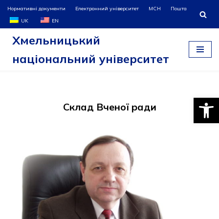
Нормативні документи
Електронний університет
МСН
Пошта
UK
EN
Перейти
Хмельницький
до
вмісту
національний університет
Відкри
Склад Вченої ради