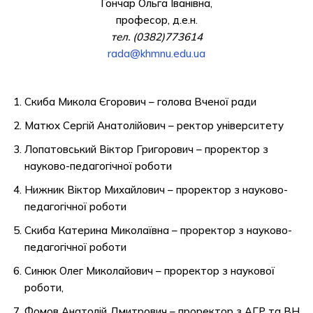
Гончар Ольга Іванівна,
професор, д.е.н.
тел. (0382)773614
rada@khmnu.edu.ua
Скиба Микола Єгорович – голова Вченої ради
Матюх Сергій Анатолійович – ректор університету
Лопатовський Віктор Григорович – проректор з
науково-педагогічної роботи
Нижник Віктор Михайлович – проректор з науково-
педагогічної роботи
Скиба Катерина Миколаївна – проректор з науково-
педагогічної роботи
Синюк Олег Миколайович – проректор з наукової
роботи,
Фомов Анатолій Дмитрович – проректор з АГР та ВН