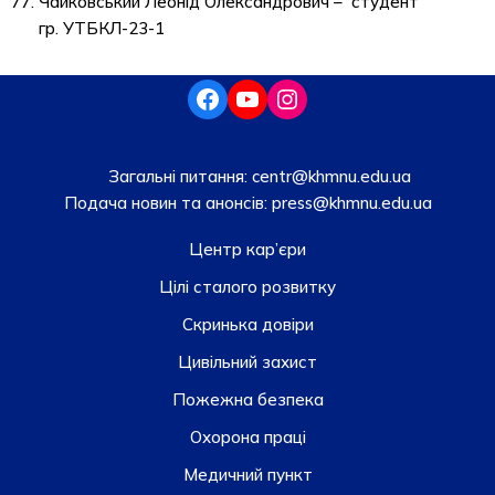
Чайковський Леонід Олександрович – студент
гр. УТБКЛ-23-1
Загальні питання:
centr@khmnu.edu.ua
Подача новин та анонсів:
press@khmnu.edu.ua
Центр кар’єри
Цілі сталого розвитку
Скринька довiри
Цивільний захист
Пожежна безпека
Охорона праці
Медичний пункт