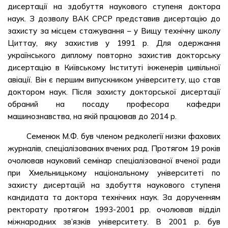
дисертації на здобуття наукового ступеня доктора
наук. З дозволу ВАК СРСР представив дисертацію до
захисту за місцем стажування – у Вищу технічну школу
Циттау, яку захистив у 1991 р. Для одержання
українського диплому повторно захистив докторську
дисертацію в Київському Інституті інженерів цивільної
авіації. Він є першим випускником університету, що став
доктором наук. Після захисту докторської дисертації
обраний на посаду професора кафедри
машинознавства, на якій працював до 2014 р.
Семенюк М.Ф. був членом редколегії низки фахових
журналів, спеціалізованих вчених рад. Протягом 19 років
очолював науковий семінар спеціалізованої вченої ради
при Хмельницькому національному університеті по
захисту дисертацій на здобуття наукового ступеня
кандидата та доктора технічних наук. За дорученням
ректорату протягом 1993-2001 рр. очолював відділ
міжнародних зв’язків університету. В 2001 р. був