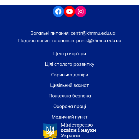
Загальні питання:
centr@khmnu.edu.ua
Подача новин та анонсів:
press@khmnu.edu.ua
Центр кар’єри
Цілі сталого розвитку
Скринька довiри
Цивільний захист
Пожежна безпека
Охорона праці
Медичний пункт