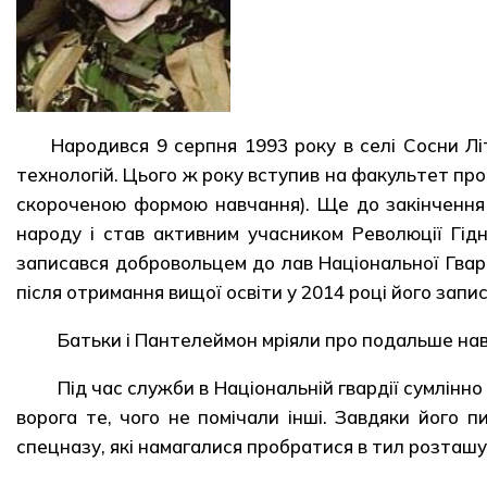
Народився 9 серпня 1993 року в селі Сосни Лі
технологій. Цього ж року вступив на факультет пр
скороченою формою навчання). Ще до закінчення н
народу і став активним учасником Революції Гідн
записався добровольцем до лав Національної Гвард
після отримання вищої освіти у 2014 році його зап
Батьки і Пантелеймон мріяли про подальше навча
Під час служби в Національній гвардії сумлінно 
ворога те, чого не помічали інші. Завдяки його 
спецназу, які намагалися пробратися в тил розташу