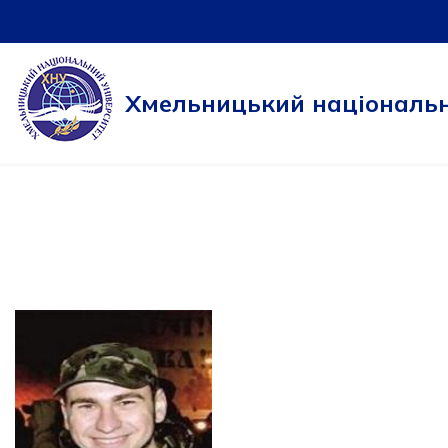
Перейти
до
Хмельницький національн
вмісту