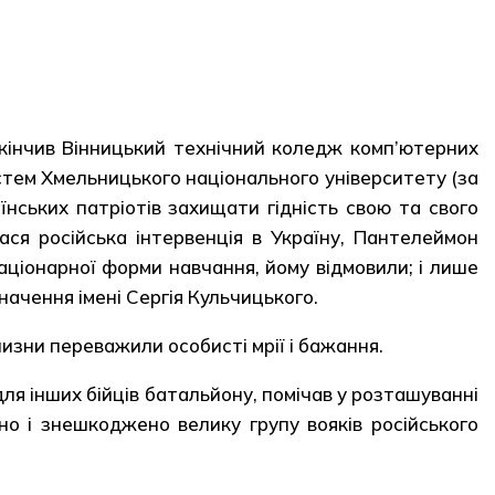
акінчив Вінницький технічний коледж комп’ютерних
стем Хмельницького національного університету (за
нських патріотів захищати гідність свою та свого
ася російська інтервенція в Україну, Пантелеймон
аціонарної форми навчання, йому відмовили; і лише
ачення імені Сергія Кульчицького.
изни переважили особисті мрії і бажання.
для інших бійців батальйону, помічав у розташуванні
но і знешкоджено велику групу вояків російського