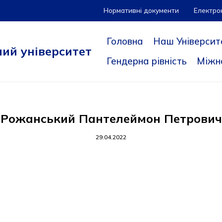
Нормативні документи
Електро
Головна
Наш Університ
ий університет
Гендерна рівність
Міжн
Рожанський Пантелеймон Петрович
29.04.2022