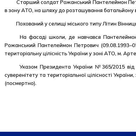
Старший солдат Рожанський Пантелеймон Петрови
в зону АТО, на шляху до розташування батальйону 
Похований у селищі міського типу Літин Вінниць
На фасаді школи, де навчався Пантелеймон, в
Рожанський Пантелеймон Петрович (09.08.1993–05.
територіальну цілісність України у зоні АТО, м. Арт
Указом Президента України №365/2015 від 28 
суверенітету та територіальної цілісності України
(посмертно).