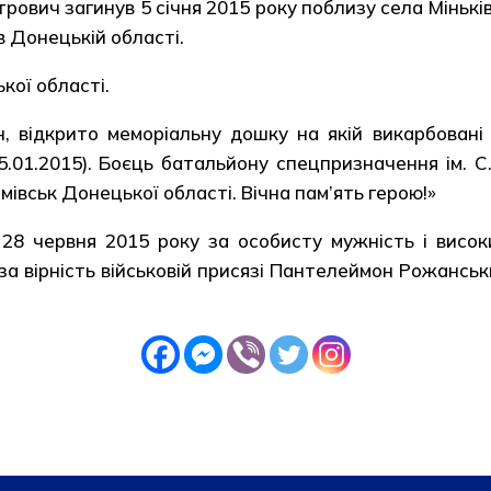
ч загинув 5 січня 2015 року поблизу села Міньківк
в Донецькій області.
кої області.
ідкрито меморіальну дошку на якій викарбовані с
01.2015). Боєць батальйону спецпризначення ім. С
емівськ Донецької області. Вічна пам’ять герою!»
червня 2015 року за особисту мужність і високий
, за вірність військовій присязі Пантелеймон Рожансь