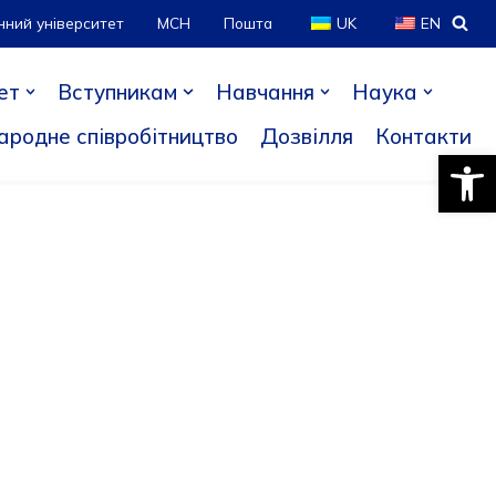
нний університет
МСН
Пошта
UK
EN
ет
Вступникам
Навчання
Наука
ародне співробітництво
Дозвілля
Контакти
Відкри