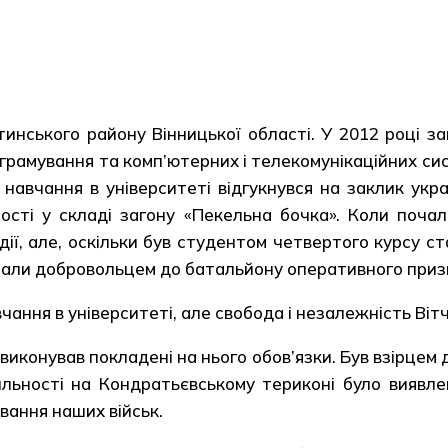
тинського району Вінницької області. У 2012 році з
ограмування та комп’ютерних і телекомунікаційних си
авчання в університеті відгукнувся на заклик украї
ості у складі загону «Пекельна бочка». Коли почал
ії, але, оскільки був студентом четвертого курсу ст
исали добровольцем до батальйону оперативного призн
ння в університеті, але свобода і незалежність Вітч
виконував покладені на нього обов’язки. Був взірцем 
пильності на Кондратьєвському териконі було виявле
вання наших військ.