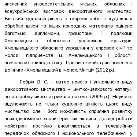
численних університетських, міських, обласних і
всеукраїнських виставок декоративного мистецтва.
Високий художній рівень її творчих робіт з художньої
обробки шкіри та інших природних матеріалів оцінено
багатьма дипломами, грамотами і подяками
Хмельницького обласного управління культури,
Хмельницького обласного управління у справах сім’ї та
молоді, підприємств м. Хмельницького І області,
навчальних закладів тощо. Прізвище майстрині занесено
до книги «Хмельницький в іменах. Митці» (2012 р.).
Ребрік В. Є. – автор нового і унікального виду
декоративного мистецтва – «нитко-цвяхового натягу»,
за розробку якого отримала патент (2005 р.). Науковці
відзначають не тільки художню цінність цього виду
мистецтва, але і його можливість сприяння розвитку
психодинамічних характеристик людини. Досвід роботи
майстрині постійно висвітлюється в телевізійних
передачах обласного і національного телебачення, у