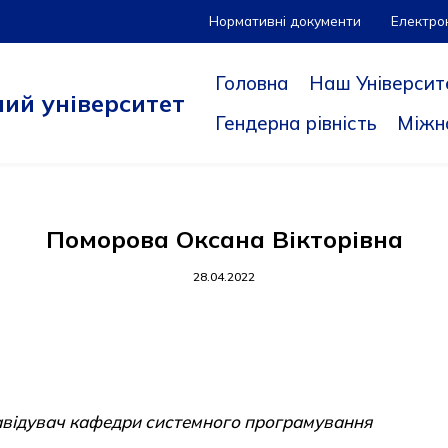
Нормативні документи
Електро
Головна
Наш Університ
ий університет
Гендерна рівність
Міжн
Поморова Оксана Вікторівна
28.04.2022
, завідувач кафедри системного програмування