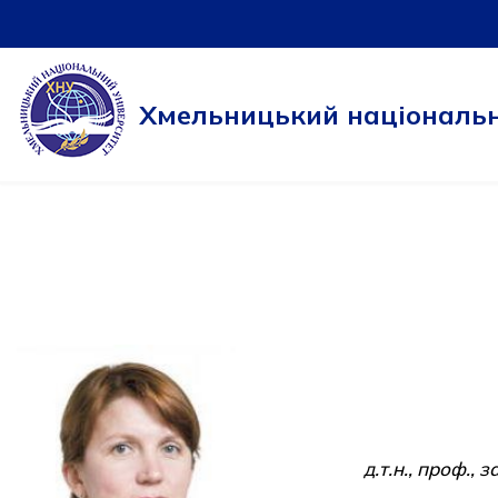
Перейти
до
Хмельницький національн
вмісту
д.т.н., проф.