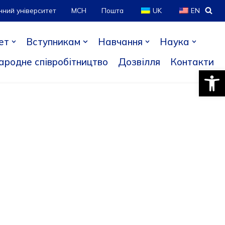
нний університет
МСН
Пошта
UK
EN
ет
Вступникам
Навчання
Наука
ародне співробітництво
Дозвілля
Контакти
Відкри