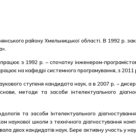
янського району Хмельницької області. В 1992 р. за
а».
ацює з 1992 р. – спочатку інженером-програмістом 
працює на кафедрі системного програмування, з 2011 
укового ступеня кандидата наук, а в 2007 р. – дисе
основи, методи та засоби інтелектуального діагн
логія та засоби Інтелектуального діагностування
ом наукової школи з технічного діагностування комп
вала двох кандидатів наук. Бере активну участь у на