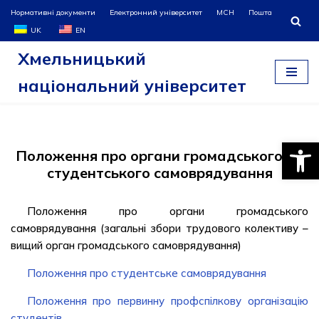
Нормативні документи
Електронний університет
МСН
Пошта
UK
EN
Перейти
Хмельницький
до
вмісту
національний університет
Відкри
Положення про органи громадського та
студентського самоврядування
Положення про органи громадського
самоврядування (загальні збори трудового колективу –
вищий орган громадського самоврядування)
Положення про студентське самоврядування
Положення про первинну профспілкову організацію
студентів