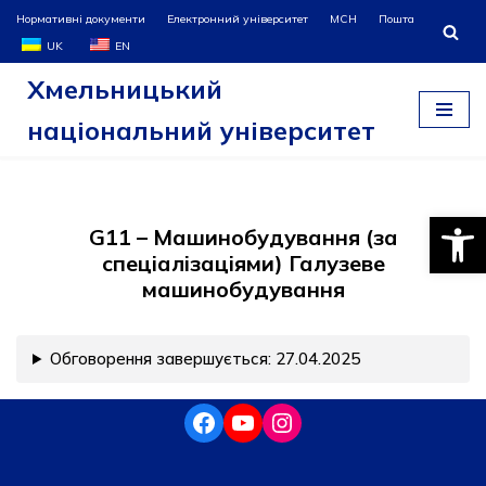
Нормативні документи
Електронний університет
МСН
Пошта
UK
EN
Перейти
Хмельницький
до
вмісту
національний університет
Відкри
G11 – Машинобудування (за
спеціалізаціями) Галузеве
машинобудування
Обговорення завершується: 27.04.2025