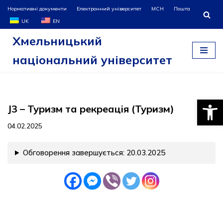
Нормативні документи
Електронний університет
МСН
Пошта
UK
EN
Перейти
Хмельницький
до
вмісту
національний університет
Відкри
J3 – Туризм та рекреація (Туризм)
04.02.2025
Обговорення завершується: 20.03.2025