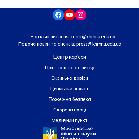
Загальні питання:
centr@khmnu.edu.ua
Подача новин та анонсів:
press@khmnu.edu.ua
Центр кар’єри
Цілі сталого розвитку
Скринька довiри
Цивільний захист
Пожежна безпека
Охорона праці
Медичний пункт