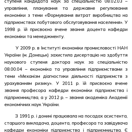
ступеня кандидата наук за спеціальністю 08.02.03 –
управління, планування та державне регулювання
економіки з теми «Формування витрат виробництва на
підприємствах побутового обслуговування населення». У
1998 р. їй присвоєно вчене звання доцента кафедри
економіки та менеджменту.
У 2009 р. в Інституті економіки промисловості НАН
України (м. Донецьк) захистила дисертацію на здобуття
наукового ступеня доктора наук за спеціальністю
08.00.04 – економіка та управління підприємствами з
теми «Механізм діагностики діяльності підприємств з
урахуванням ризику». У 2011 р. їй присвоєно вчене
звання професора кафедри економіки підприємства і
підприємництва, а у 2012 р. – звання академіка Академії
економічних наук України.
З 1991 р. і донині працювала на посадах асистента,
старшого викладача, доцента, професора та завідувача
кафедри економіки підприємства і підприємництва. Є