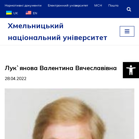
Нормативні документи
Електронний університет
МСН
Пошта
UK
EN
Перейти
Хмельницький
до
вмісту
національний університет
Відкри
Лук`янова Валентина Вячеславівна
28.04.2022