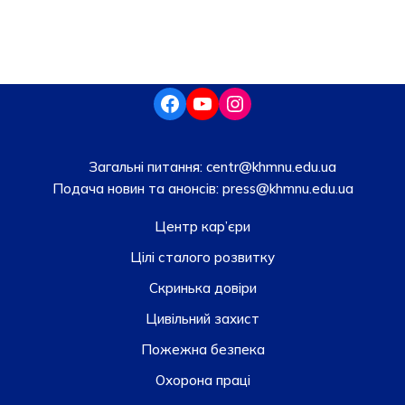
Загальні питання:
centr@khmnu.edu.ua
Подача новин та анонсів:
press@khmnu.edu.ua
Центр кар’єри
Цілі сталого розвитку
Скринька довiри
Цивільний захист
Пожежна безпека
Охорона праці