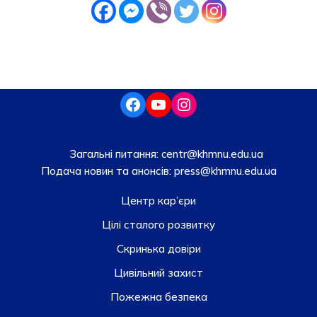
Загальні питання:
centr@khmnu.edu.ua
Подача новин та анонсів:
press@khmnu.edu.ua
Центр кар’єри
Цілі сталого розвитку
Скринька довiри
Цивільний захист
Пожежна безпека