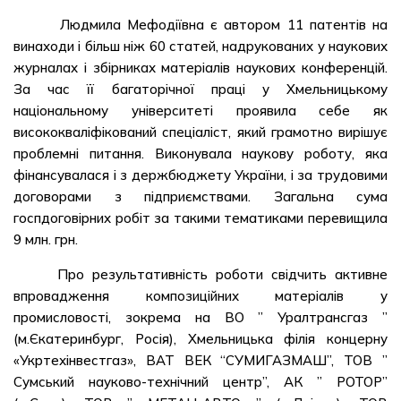
Людмила Мефодіївна є автором 11 патентів на
винаходи і більш ніж 60 статей, надрукованих у наукових
журналах і збірниках матеріалів наукових конференцій.
За час її багаторічної праці у Хмельницькому
національному університеті проявила себе як
висококваліфікований спеціаліст, який грамотно вирішує
проблемні питання. Виконувала наукову роботу, яка
фінансувалася і з держбюджету України, і за трудовими
договорами з підприємствами. Загальна сума
госпдоговірних робіт за такими тематиками перевищила
9 млн. грн.
Про результативність роботи свідчить активне
впровадження композиційних матеріалів у
промисловості, зокрема на ВО ” Уралтрансгаз ”
(м.Єкатеринбург, Росія), Хмельницька філія концерну
«Укртехінвестгаз», ВАТ ВЕК “СУМИГАЗМАШ”, ТОВ ”
Сумський науково-технічний центр”, АК ” РОТОР”