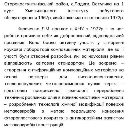
Старокостянтинівський район, с.Ладиги. Вступила на 1
курс Хмельницького інституту побутового
обслуговування 1967р, який закінчила з відзнакою 1972р.
Кириченко Л.М. працює в ХНУ з 1972р. і за час
роботи проявила себе як добросовісний, відповідальний
працівник. Вона брала активну участь у створенні
наукової лабораторії композиційних матеріалів, де за її
участі були створені розробки, які за науковим рівнем
відповідають світовим стандартам. Це зокрема: –
створення антифрикційних композиційних матеріалів на
основі полімерів для високонавантажених,
теплонапружених металополімерних вузлів тертя; –
підготовка прогресивної технології перероблення
технічних рослинних олив в паливно-мастильні матеріали;
– розроблення технології хімічної модифікації поверхні
металовиробів з метою подальшого нанесення
фторопластового покриття з антикорозійним захистом
металовиробів і конструкцій.