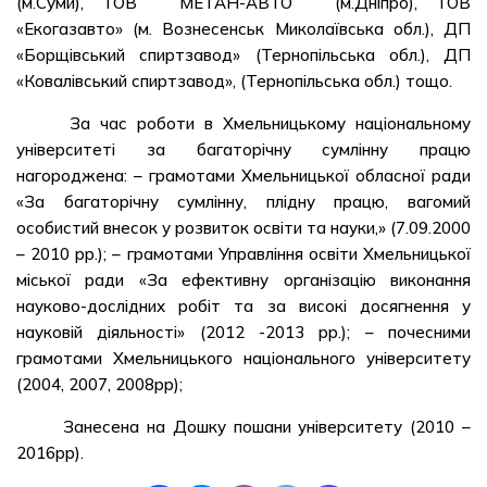
(м.Суми), ТОВ ” МЕТАН-АВТО ” (м.Дніпро), ТОВ
«Екогазавто» (м. Вознесенськ Миколаївська обл.), ДП
«Борщівський спиртзавод» (Тернопільська обл.), ДП
«Ковалівський спиртзавод», (Тернопільська обл.) тощо.
За час роботи в Хмельницькому національному
університеті за багаторічну сумлінну працю
нагороджена: – грамотами Хмельницької обласної ради
«За багаторічну сумлінну, плідну працю, вагомий
особистий внесок у розвиток освіти та науки,» (7.09.2000
– 2010 рр.); – грамотами Управління освіти Хмельницької
міської ради «За ефективну організацію виконання
науково-дослідних робіт та за високі досягнення у
науковій діяльності» (2012 -2013 рр.); – почесними
грамотами Хмельницького національного університету
(2004, 2007, 2008рр);
Занесена на Дошку пошани університету (2010 –
2016рр).