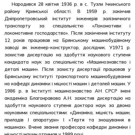
Народився 28 квітня 1936 р. в с. Тузли Ічкинського
району Кримської області. В 1959 р. закінчив
Дніпропетровський інститут інженерів залізничного
транспорту за спеціальністю «Локомотиви і
локомотивне господарство». Після закінчення інституту
12 років працював на Брянському машинобудівному
заводі як інженер-конструктор, дослідник. У1971 р.
захистив дисертацію на здобуття наукового ступеня
кандидата наук за спеціальністю «Машинознавство і
деталі машин». Після захисту дисертації працював у
Брянському інституті транспортного машинобудування
на кафедрі динаміки і міцності машин і деталей машин. У
1986 р. в Інституті машинознавства АН СРСР імені
академіка Благонравова А.Н. захистив дисертацію на
здобуття наукового ступеня доктора наук за двома
науковими спеціальностями: «Динаміка, міцність машин,
приладів І апаратури» І «Тертя та зношування в
машинах». Вчене звання професора кафедри динаміки і
міцності машин отримав у 1989 році.