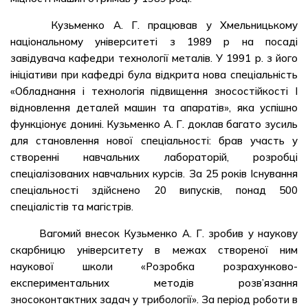
Кузьменко А. Г. працював у Хмельницькому
національному університеті з 1989 р на посаді
завідувача кафедри технології металів. У 1991 р. з його
ініціативи при кафедрі була відкрита нова спеціальність
«Обладнання і технологія підвищення зносостійкості І
відновлення деталей машин та апаратів», яка успішно
функціонує донині. Кузьменко А. Г. доклав багато зусиль
для становлення нової спеціальності: брав участь у
створенні навчальних лабораторій, розробці
спеціалізованих навчальних курсів. За 25 років Існування
спеціальності здійснено 20 випусків, понад 500
спеціалістів та магістрів.
Вагомий внесок Кузьменко А. Г. зробив у наукову
скарбницю університету в межах створеної ним
наукової школи «Розробка розрахунково-
експериментальних методів розв’язання
зносоконтактних задач у трибології». За період роботи в