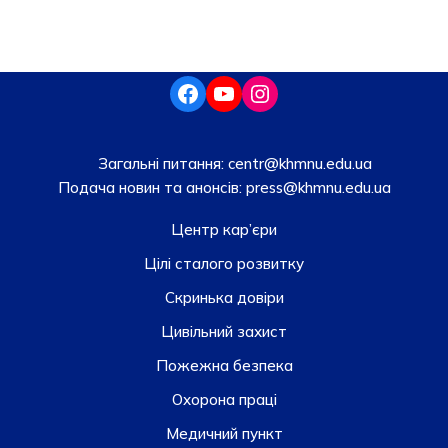
Загальні питання:
centr@khmnu.edu.ua
Подача новин та анонсів:
press@khmnu.edu.ua
Центр кар’єри
Цілі сталого розвитку
Скринька довiри
Цивільний захист
Пожежна безпека
Охорона праці
Медичний пункт