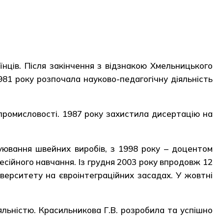
нців. Після закінчення з відзнакою Хмельницького
981 року розпочала науково-педагогічну діяльність
промисловості. 1987 року захистила дисертацію на
уювання швейних виробів, з 1998 року – доцентом
есійного навчання. Із грудня 2003 року впродовж 12
верситету на євроінтеграційних засадах. У жовтні
ьністю. Красильникова Г.В. розробила та успішно