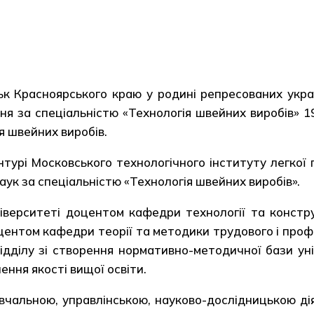
к Красноярського краю у родині репресованих украї
ня за спеціальністю «Технологія швейних виробів» 1
я швейних виробів.
турі Московського технологічного інституту легкої 
ук за спеціальністю «Технологія швейних виробів».
верситеті доцентом кафедри технології та констр
доцентом кафедри теорії та методики трудового і проф
дділу зі створення нормативно-методичної бази уні
ення якості вищої освіти.
альною, управлінською, науково-дослідницькою діял