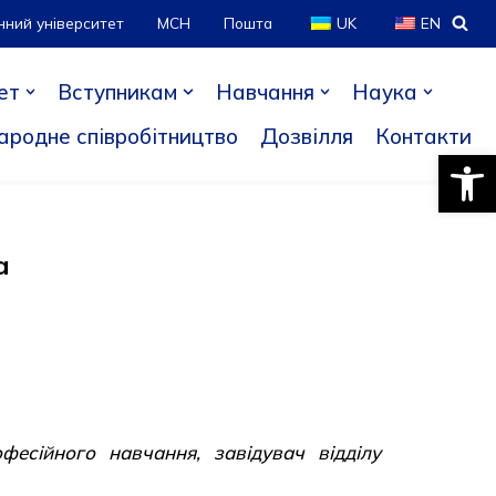
нний університет
МСН
Пошта
UK
EN
ет
Вступникам
Навчання
Наука
ародне співробітництво
Дозвілля
Контакти
Відкри
а
фесійного навчання, завідувач відділу