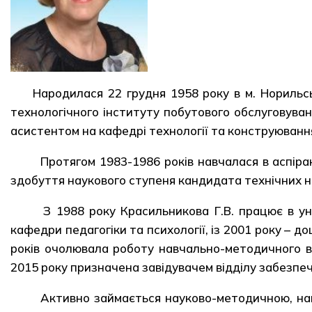
Народилася 22 грудня 1958 року в м. Норильсь
технологічного інституту побутового обслуговуван
асистентом на кафедрі технології та конструюванн
Протягом 1983-1986 років навчалася в аспіран
здобуття наукового ступеня кандидата технічних на
З 1988 року Красильникова Г.В. працює в уні
кафедри педагогіки та психології, із 2001 року – 
років очолювала роботу навчально-методичного ві
2015 року призначена завідувачем відділу забезпеч
Активно займається науково-методичною, навч