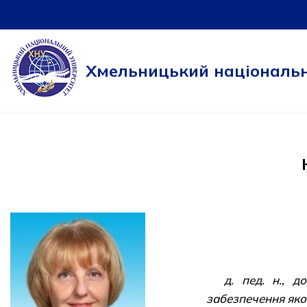
Перейти
до
Хмельницький національн
вмісту
д. пед. н., 
забезпечення якос