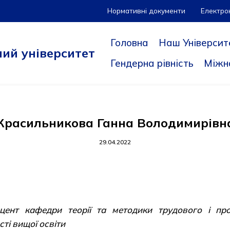
Нормативні документи
Електро
Головна
Наш Університ
ий університет
Гендерна рівність
Міжн
Красильникова Ганна Володимирівн
29.04.2022
доцент кафедри теорії та методики трудового і про
ті вищої освіти