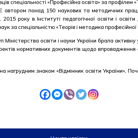
вців спеціальності «Професійна освіта» за профілем «
Є автором понад 150 наукових та методичних праць,
. 2015 року в Інституті педагогічної освіти і осв
ук за спеціальністю «Теорія і методика професійної 
 Міністерства освіти і науки України брала активну 
роектів нормативних документів щодо впровадження с
на нагрудним знаком «Відмінник освіти України», П