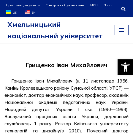
Нормативні документи
Електронний університет
МСН
Пошта
UK
EN
Перейти
Хмельницький
до
вмісту
національний університет
Відкри
Грищенко Іван Михайлович
Грищенко Іван Михайлович (н. 11 листопада 1956,
Камінь Кролевецького району Сумської області, УРСР) —
економіст, доктор економічних наук, професор, академік
Національної академії педагогічних наук України.
Народний депутат України I скл. (1990—1994).
Заслужений працівник освіти України, державний
службовець 1 рангу. Ректор Київського університету
технологій та дизайну(з 2010). Почесний доктор