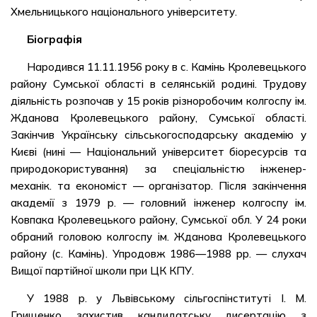
Хмельницького національного університету.
Біографія
Народився 11.11.1956 року в с. Камінь Кролевецького
району Сумської області в селянській родині. Трудову
діяльність розпочав у 15 років різноробочим колгоспу ім.
Жданова Кролевецького району, Сумської області.
Закінчив Українську сільськогосподарську академію у
Києві (нині — Національний університет біоресурсів та
природокористування) за спеціальністю інженер-
механік. та економіст — організатор. Після закінчення
академії з 1979 р. — головний інженер колгоспу ім.
Ковпака Кролевецького району, Сумської обл. У 24 роки
обраний головою колгоспу ім. Жданова Кролевецького
району (с. Камінь). Упродовж 1986—1988 рр. — слухач
Вищої партійної школи при ЦК КПУ.
У 1988 р. у Львівському сільгоспінституті І. М.
Грищенко захистив кандидатську дисертацію з