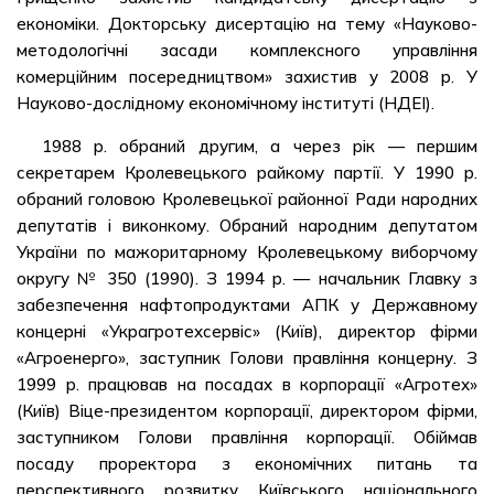
економіки. Докторську дисертацію на тему «Науково-
методологічні засади комплексного управління
комерційним посередництвом» захистив у 2008 р. У
Науково-дослідному економічному інституті (НДЕІ).
1988 р. обраний другим, а через рік — першим
секретарем Кролевецького райкому партії. У 1990 р.
обраний головою Кролевецької районної Ради народних
депутатів і виконкому. Обраний народним депутатом
України по мажоритарному Кролевецькому виборчому
округу № 350 (1990). З 1994 р. — начальник Главку з
забезпечення нафтопродуктами АПК у Державному
концерні «Украгротехсервіс» (Київ), директор фірми
«Агроенерго», заступник Голови правління концерну. З
1999 р. працював на посадах в корпорації «Агротех»
(Київ) Віце-президентом корпорації, директором фірми,
заступником Голови правління корпорації. Обіймав
посаду проректора з економічних питань та
перспективного розвитку Київського національного