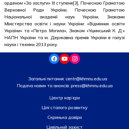
орденом «За заслуги» III ступеня[3], Почесною Грамотою
Верховної Ради України, Почесною Грамотою
Національної академії наук України, Знаками
Міністерства освіти і науки України: «Відмінник освіти
України» та «Петро Могила», Знаком «Ушинський К. Д.»
НАПН України та ін. Державна премія України в галузі
науки і техніки 2013 року.
Загальні питання:
centr@khmnu.edu.ua
Подача новин та анонсів:
press@khmnu.edu.ua
Центр кар’єри
Цілі сталого розвитку
Скринька довiри
Цивільний захист