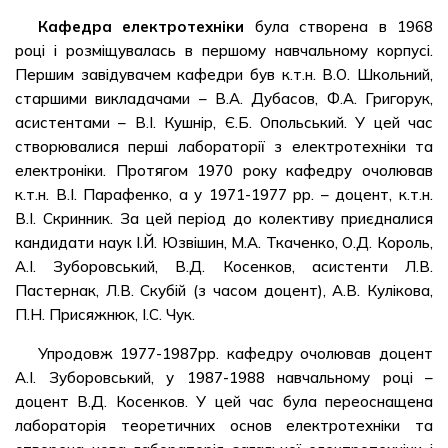
Кафедра електротехніки
була створена в 1968
році і розміщувалась в першому навчальному корпусі.
Першим завідувачем кафедри був к.т.н. В.О. Школьний,
старшими викладачами – В.А. Дубасов, Ф.А. Григорук,
асистентами – В.І. Кушнір, Є.Б. Опольський. У цей час
створювалися перші лабораторії з електротехніки та
електроніки. Протягом 1970 року кафедру очолював
к.т.н. В.І. Парафенко, а у 1971-1977 рр. – доцент, к.т.н.
В.І. Скринник. За цей період до колективу приєдналися
кандидати наук І.Й. Юзвішин, М.А. Ткаченко, О.Д. Король,
А.І. Зуборовський, В.Д. Косенков, асистенти Л.В.
Пастернак, Л.В. Скубій (з часом доцент), А.В. Кулікова,
П.Н. Присяжнюк, І.С. Чук.
Упродовж 1977-1987рр. кафедру очолював доцент
А.І. Зуборовський, у 1987-1988 навчальному році –
доцент В.Д. Косенков. У цей час була переоснащена
лабораторія теоретичних основ електротехніки та