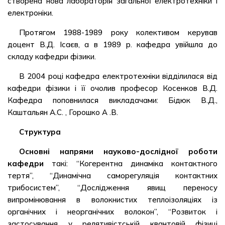
створена нова лабораторія загальної електротехніки і
електроніки.
Протягом 1988-1989 року колективом керував
доцент В.Д. Ісаєв, а в 1989 р. кафедра увійшла до
складу кафедри фізики.
В 2004 році кафедра електротехніки відділилася від
кафедри фізики і її очолив професор Косенков В.Д.
Кафедра поповнилася викладачами: Бідюк В.Д.,
Каштальян А.С. , Горошко А .В.
Структура
Основні напрями науково-дослідної роботи
кафедри
такі: “Когерентна динаміка контактного
тертя”, “Динамічна саморегуляція контактних
трибосистем”, “Дослідження явищ переносу
випромінювання в волокнистих теплоізоляціях із
органічних і неорганічних волокон”, “Розвиток і
застосування у релятивістській квантовій фізиці