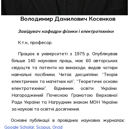
Володимир Данилович Косенков
Завідувач кафедри фізики і електротехніки
К.т.н., професор.
Працює в університеті з 1975 р. Опублікував
більше 140 наукових праць, має 60 авторських
свідоцтв та патенти на винаходи, видав чотири
навчальні посібники. Читає дисципліни: “Теорія
електричних та магнітних кіл”, “Теоретичні основи
електротехніки”. Відмінник освіти України.
Нагороджений Почесною Грамотою Верховної
Ради України та Нагрудним знаком МОН України
за наукові та освітні досягнення.
Основні публікації в провідних наукових журналах:
Google Scholar
,
Scopus
,
Orcid