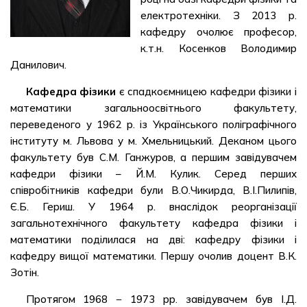
електротехніки. З 2013 р.
кафедру очолює професор,
к.т.н. Косенков Володимир
Данилович.
Кафедра фізики
є спадкоємницею кафедри фізики і
математики загальноосвітнього факультету,
переведеного у 1962 р. із Українського поліграфічного
інституту м. Львова у м. Хмельницький. Деканом цього
факультету був С.М. Ганжуров, а першим завідувачем
кафедри фізики – Й.М. Кулик. Серед перших
співробітників кафедри були В.О.Чикирда, В.І.Пилипів,
Є.Б. Гериш. У 1964 р. внаслідок реорганізації
загальнотехнічного факультету кафедра фізики і
математики поділилася на дві: кафедру фізики і
кафедру вищої математики. Першу очолив доцент В.К.
Зотін.
Протягом 1968 − 1973 рр. завідувачем був І.Д.