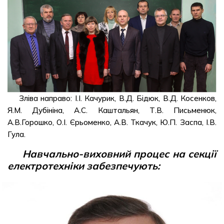
Зліва направо: І.І. Качурик, В.Д. Бідюк, В.Д. Косенков,
Я.М. Дубініна, А.С. Каштальян, Т.В. Письменюк,
А.В.Горошко, О.І. Єрьоменко, А.В. Ткачук, Ю.П. Заспа, І.В.
Гула.
Навчально-виховний процес на секції
електротехніки забезпечують: