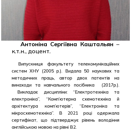
Антоніна Сергіївна Каштальян
–
к.т.н., доцент.
Випускниця факультету телекомунікаційних
систем ХНУ (2005 р.). Видала 50 наукових та
методичних праць, автор двох патентів на
винаходи та навчального посібника (2017р.).
Викладає дисципліни: “Електротехніка та
електроніка”, “Комп’ютерна схемотехніка й
архітектура комп’ютерів”, “Електроніка та
мікросхемотехніка”. В 2021 році одержала
сертифікат, що підтверджує рівень володіння
англійською мовою на рівні В2.