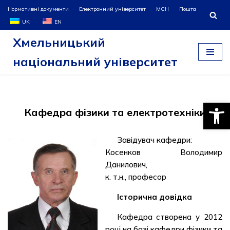
Нормативні документи
Електронний університет
МСН
Пошта
UK
EN
Перейти
Хмельницький
до
вмісту
національний університет
Відкри
Кафедра фізики та електротехніки
Завідувач кафедри:
Косенков Володимир
Данилович,
к. т.н., професор
Історична довідка
Кафедра створена у 2012
році на базі кафедри фізики та