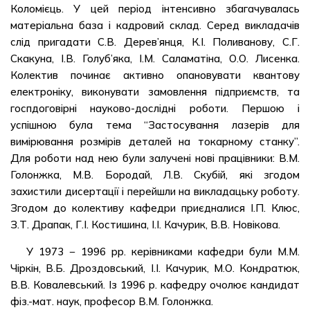
Коломієць. У цей період інтенсивно збагачувалась
матеріальна база і кадровий склад. Серед викладачів
слід пригадати С.В. Дерев’янця, К.І. Поливанову, С.Г.
Скакуна, І.В. Голуб’яка, І.М. Саламатіна, О.О. Лисенка.
Колектив починає активно опановувати квантову
електроніку, виконувати замовлення підприємств, та
госпдоговірні науково-дослідні роботи. Першою і
успішною була тема “Застосування лазерів для
вимірювання розмірів деталей на токарному станку”.
Для роботи над нею були залучені нові працівники: В.М.
Голонжка, М.В. Бородай, Л.В. Скубій, які згодом
захистили дисертації і перейшли на викладацьку роботу.
Згодом до колективу кафедри приєдналися І.П. Клюс,
З.Т. Драпак, Г.І. Костишина, І.І. Качурик, В.В. Новікова.
У 1973 − 1996 рр. керівниками кафедри були М.М.
Чіркін, В.Б. Дроздовський, І.І. Качурик, М.О. Кондратюк,
В.В. Ковалевський. Із 1996 р. кафедру очолює кандидат
фіз.-мат. наук, професор В.М. Голонжка.