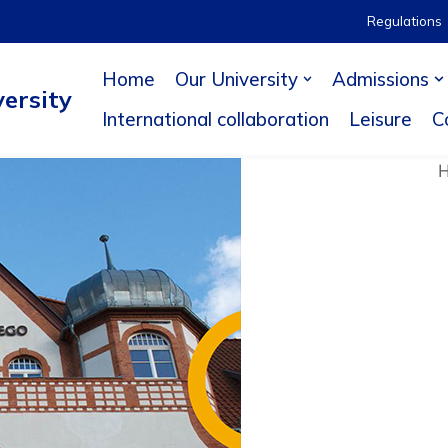
Regulations
Home
Our University
Admissions
ersity
International collaboration
Leisure
C
Н