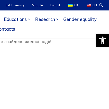
E-University
Moodle
E-mail
UK
EN
Educations
Research
Gender equality
ontacts
Open
е знайдено жодної події!