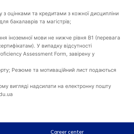
у з оцінками та кредитами з кожної дисципліни
для бакалаврів та магістрів;
ня іноземної мови не нижче рівня B1 (перевага
ртифікатам). У випадку відсутності
oficiency Assessment Form, завірену у
орту; Резюме та мотиваційний лист подаються
му вигляді надсилати на електронну пошту
du.ua
Career center