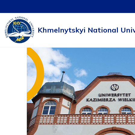
Skip
to
Khmelnytskyi National Univ
content