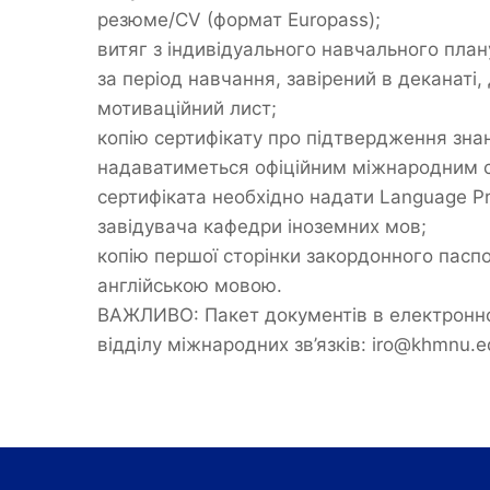
резюме/CV (формат Europass);
витяг з індивідуального навчального план
за період навчання, завірений в деканаті, 
мотиваційний лист;
копію сертифікату про підтвердження знан
надаватиметься офіційним міжнародним се
сертифіката необхідно надати Language Pr
завідувача кафедри іноземних мов;
копію першої сторінки закордонного пасп
англійською мовою.
ВАЖЛИВО: Пакет документів в електронно
відділу міжнародних зв’язків: iro@khmnu.e