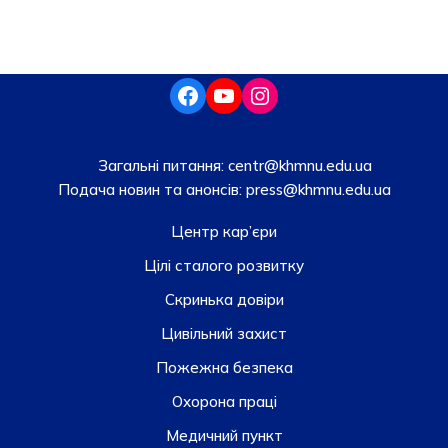
Загальні питання:
centr@khmnu.edu.ua
Подача новин та анонсів:
press@khmnu.edu.ua
Центр кар’єри
Цілі сталого розвитку
Скринька довiри
Цивільний захист
Пожежна безпека
Охорона праці
Медичний пункт