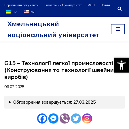
Нормативні документи
Електронний університет
МСН
Пошта
UK
EN
Перейти
Хмельницький
до
вмісту
національний університет
Відкри
G15 – Технології легкої промисловості
(Конструювання та технології швейних
виробів)
06.02.2025
Обговорення завершується: 27.03.2025