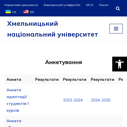
Нормативні документи
Електронний університет
МСН
Пошта
UK
EN
Перейти
Хмельницький
до
вмісту
національний університет
Відкри
Анкетування
Анкета
Результати
Результати
Результати
Рез
Анкета
адаптації
2023-2024
2024-2025
студентів І
курсів
Анкета