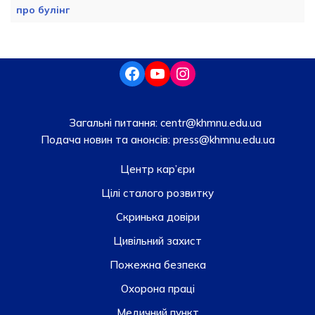
про булінг
Загальні питання:
centr@khmnu.edu.ua
Подача новин та анонсів:
press@khmnu.edu.ua
Центр кар’єри
Цілі сталого розвитку
Скринька довiри
Цивільний захист
Пожежна безпека
Охорона праці
Медичний пункт