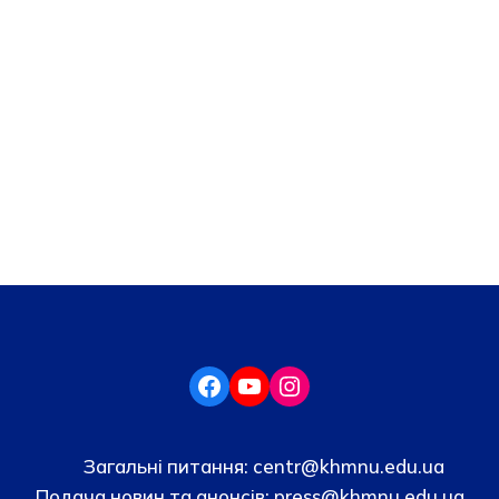
Загальні питання:
centr@khmnu.edu.ua
Подача новин та анонсів:
press@khmnu.edu.ua