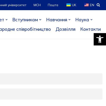
нний університет
МСН
Пошта
UK
EN
ет
Вступникам
Навчання
Наука
ародне співробітництво
Дозвілля
Контакти
Відкри