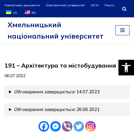
Нормативні документи
Електронний університет
МСН
Пошта
UK
EN
Перейти
Хмельницький
до
вмісту
національний університет
Відкри
191 – Архітектура та містобудування
06.07.2022
Обговорення завершується:
14.07.2023
Обговорення завершується:
26.06.2021