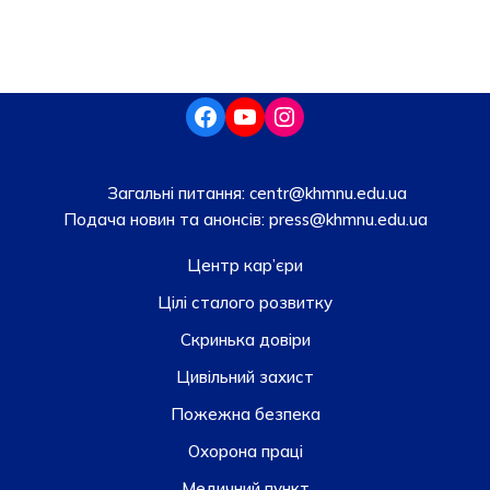
Загальні питання:
centr@khmnu.edu.ua
Подача новин та анонсів:
press@khmnu.edu.ua
Центр кар’єри
Цілі сталого розвитку
Скринька довiри
Цивільний захист
Пожежна безпека
Охорона праці
Медичний пункт