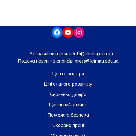
Загальні питання:
centr@khmnu.edu.ua
Подача новин та анонсів:
press@khmnu.edu.ua
Центр кар’єри
Цілі сталого розвитку
Скринька довiри
Цивільний захист
Пожежна безпека
Охорона праці
Медичний пункт