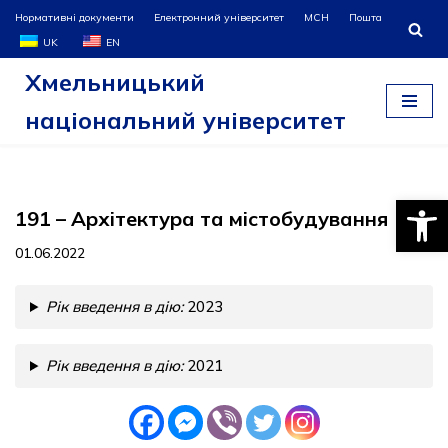
Нормативні документи
Електронний університет
МСН
Пошта
UK
EN
Перейти
Хмельницький
до
вмісту
національний університет
Відкри
191 – Архітектура та містобудування
01.06.2022
Рік введення в дію:
2023
Рік введення в дію:
2021