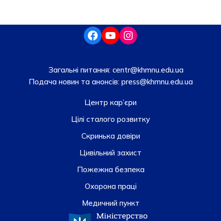
Загальні питання:
centr@khmnu.edu.ua
Подача новин та анонсів:
press@khmnu.edu.ua
Центр кар’єри
Цілі сталого розвитку
Скринька довiри
Цивільний захист
Пожежна безпека
Охорона праці
Медичний пункт