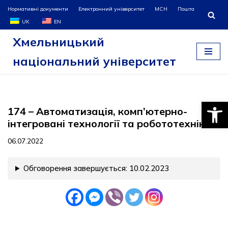
Нормативні документи
Електронний університет
МСН
Пошта
UK
EN
Перейти
Хмельницький
до
вмісту
національний університет
Відкри
174 – Автоматизація, комп’ютерно-
інтегровані технології та робототехніка
06.07.2022
Обговорення завершується: 10.02.2023