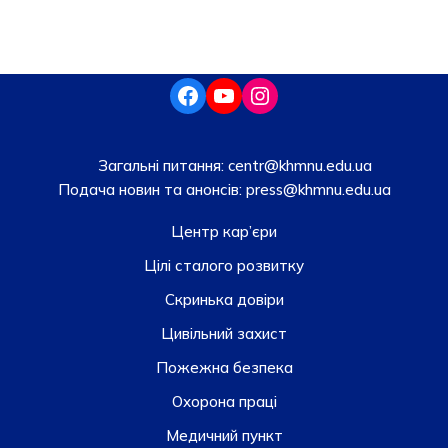
Загальні питання:
centr@khmnu.edu.ua
Подача новин та анонсів:
press@khmnu.edu.ua
Центр кар’єри
Цілі сталого розвитку
Скринька довiри
Цивільний захист
Пожежна безпека
Охорона праці
Медичний пункт