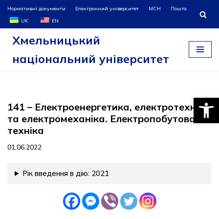
Нормативні документи
Електронний університет
МСН
Пошта
UK
EN
Перейти
Хмельницький
до
вмісту
національний університет
Відкри
141 – Електроенергетика, електротехніка
та електромеханіка. Електропобутова
техніка
01.06.2022
Рік введення в дію: 2021