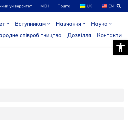
нний університет
МСН
Пошта
UK
EN
ет
Вступникам
Навчання
Наука
ародне співробітництво
Дозвілля
Контакти
Відкри