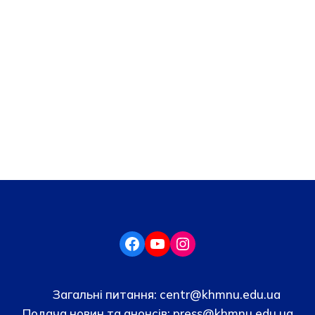
Загальні питання:
centr@khmnu.edu.ua
Подача новин та анонсів:
press@khmnu.edu.ua