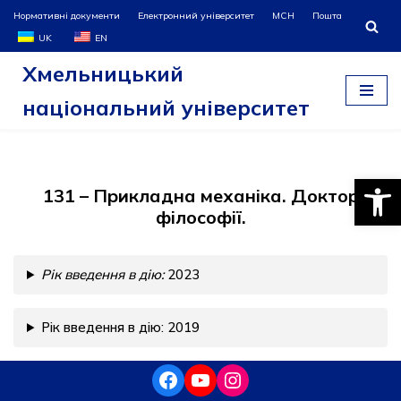
Нормативні документи
Електронний університет
МСН
Пошта
UK
EN
Перейти
Хмельницький
до
вмісту
національний університет
Відкри
131 – Прикладна механіка. Доктор
філософії.
Рік введення в дію:
2023
Рік введення в дію: 2019