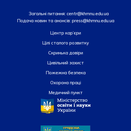
Загальні питання:
centr@khmnu.edu.ua
Подача новин та анонсів:
press@khmnu.edu.ua
Центр кар’єри
Цілі сталого розвитку
Скринька довiри
Цивільний захист
Пожежна безпека
Охорона праці
Медичний пункт