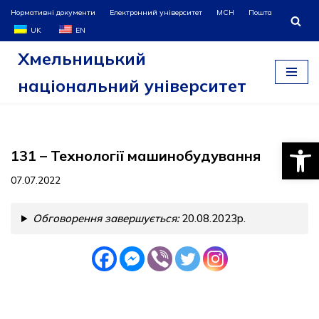
Нормативні документи
Електронний університет
МСН
Пошта
UK
EN
Перейти
Хмельницький
до
вмісту
національний університет
Відкри
131 – Технології машинобудування
07.07.2022
Обговорення завершується:
20.08.2023р.