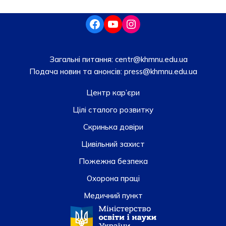
Загальні питання:
centr@khmnu.edu.ua
Подача новин та анонсів:
press@khmnu.edu.ua
Центр кар’єри
Цілі сталого розвитку
Скринька довiри
Цивільний захист
Пожежна безпека
Охорона праці
Медичний пункт