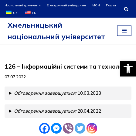
Нормативні документи
Електронний університет
МСН
Пошта
UK
EN
Перейти
Хмельницький
до
вмісту
національний університет
Відкри
126 – Інформаційні системи та технології
07.07.2022
Обговорення завершується:
10.03.2023
Обговорення завершується:
28.04.2022