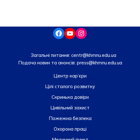
Загальні питання:
centr@khmnu.edu.ua
Подача новин та анонсів:
press@khmnu.edu.ua
Центр кар’єри
Цілі сталого розвитку
Скринька довiри
Цивільний захист
Пожежна безпека
Охорона праці
Медичний пункт