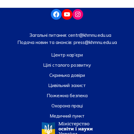
Загальні питання:
centr@khmnu.edu.ua
Подача новин та анонсів:
press@khmnu.edu.ua
Центр кар’єри
Цілі сталого розвитку
Скринька довiри
Цивільний захист
Пожежна безпека
Охорона праці
Медичний пункт