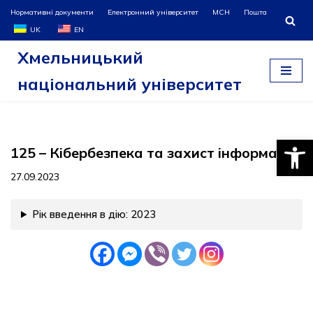
Нормативні документи
Електронний університет
МСН
Пошта
UK
EN
Перейти
Хмельницький
до
вмісту
національний університет
Відкри
125 – Кібербезпека та захист інформації
27.09.2023
Рік введення в дію: 2023