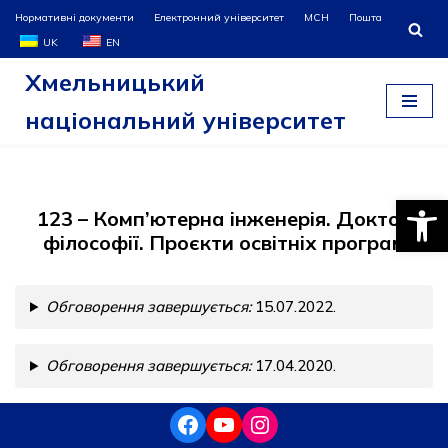
Нормативні документи
Електронний університет
МСН
Пошта
UK
EN
Перейти
Хмельницький
до
вмісту
національний університет
Відкри
123 – Комп’ютерна інженерія. Доктор
філософії. Проєкти освітніх програм
Обговорення завершується:
15.07.2022.
Обговорення завершується:
17.04.2020.