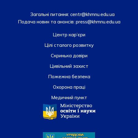
Загальні питання:
centr@khmnu.edu.ua
Подача новин та анонсів:
press@khmnu.edu.ua
Центр кар’єри
Цілі сталого розвитку
Скринька довiри
Цивільний захист
Пожежна безпека
Охорона праці
Медичний пункт