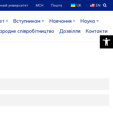
нний університет
МСН
Пошта
UK
EN
ет
Вступникам
Навчання
Наука
ародне співробітництво
Дозвілля
Контакти
Відкри