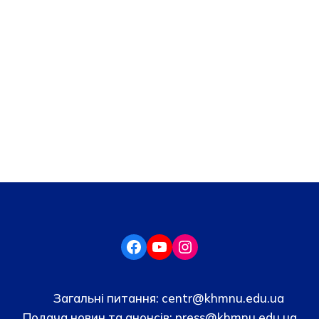
Загальні питання:
centr@khmnu.edu.ua
Подача новин та анонсів:
press@khmnu.edu.ua