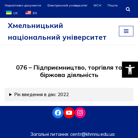
Нормативні документи
Електронний університет
МСН
Пошта
UK
EN
Перейти
Хмельницький
до
вмісту
національний університет
Відкри
076 – Підприємництво, торгівля та
біржова діяльність
Рік введення в дію: 2022
Загальні питання:
centr@khmnu.edu.ua