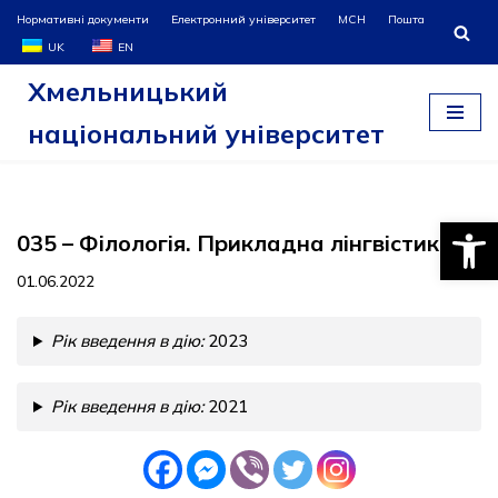
Нормативні документи
Електронний університет
МСН
Пошта
UK
EN
Перейти
Хмельницький
до
вмісту
національний університет
Відкри
035 – Філологія. Прикладна лінгвістика
01.06.2022
Рік введення в дію:
2023
Рік введення в дію:
2021