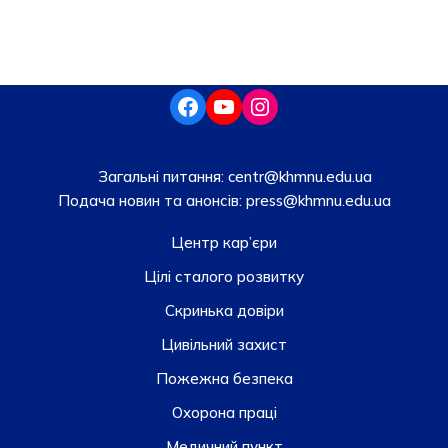
Загальні питання:
centr@khmnu.edu.ua
Подача новин та анонсів:
press@khmnu.edu.ua
Центр кар’єри
Цілі сталого розвитку
Скринька довiри
Цивільний захист
Пожежна безпека
Охорона праці
Медичний пункт