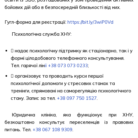
бойових дій або в безпосередній близькості від них.
Гугл-форма для реєстрації:
https://bit.ly/3wiP0Vd
Психологічна служба ХНУ:
 надає психологічну підтримку як стаціонарно, так і у
формі цілодобового телефонного консультування.
Тел. гарячої лін
ії +38 073 073 0233
;
 організовує та проводить курси першої
психологічної допомоги у стресових станах та
тренінги, спрямовані на саморегуляцію психологічного
стану. Запис за тел.
+38 097 750 1527
.
Юридична клініка, яка функціонує при ХНУ,
безкоштовно консультує переселенців із правових
питань. Тел.
+38 067 108 9309
.