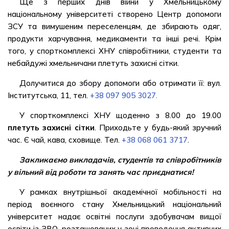
Ще з перших днів війни у Хмельницькому
національному університеті створено Центр допомоги
ЗСУ та вимушеним переселенцям, де збирають одяг,
продукти харчування, медикаменти та інші речі. Крім
того, у спорткомплексі ХНУ співробітники, студенти та
небайдужі хмельничани плетуть захисні сітки.
Долучитися до збору допомоги або отримати її: вул.
Інститутська, 11, тел.
+38 097 905 3027.
У спорткомплексі ХНУ щоденно з 8.00 до 19.00
плетуть захисні сітки
. Приходьте у будь-який зручний
час. Є чай, кава, сховище. Тел.
+38 068 061 3717
.
Закликаємо викладачів, студентів та співробітників
у вільний від роботи та занять час приєднатися!
У рамках внутрішньої академічної мобільності на
період воєнного стану Хмельницький національний
університет надає освітні послуги здобувачам вищої
освіти із ЗВО, розташованих у зоні проведення активних