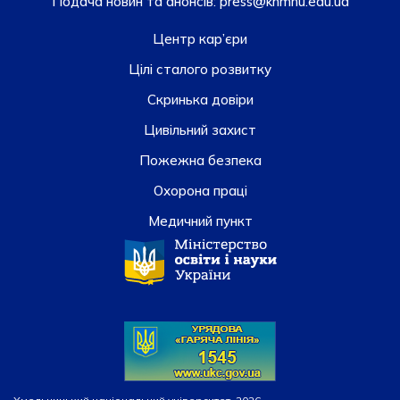
Подача новин та анонсів:
press@khmnu.edu.ua
Центр кар’єри
Цілі сталого розвитку
Скринька довiри
Цивільний захист
Пожежна безпека
Охорона праці
Медичний пункт