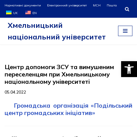
Нормативні документи
Електронний університет
МСН
Пошта
UK
EN
Перейти
Хмельницький
до
вмісту
національний університет
Відкри
Центр допомоги ЗСУ та вимушеним
переселенцям при Хмельницькому
національному університеті
05.04.2022
Громадська організація
«Подільський
центр громадських ініціатив»