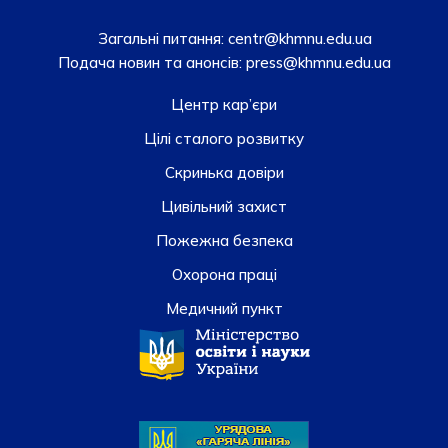
Загальні питання:
centr@khmnu.edu.ua
Подача новин та анонсів:
press@khmnu.edu.ua
Центр кар’єри
Цілі сталого розвитку
Скринька довiри
Цивільний захист
Пожежна безпека
Охорона праці
Медичний пункт