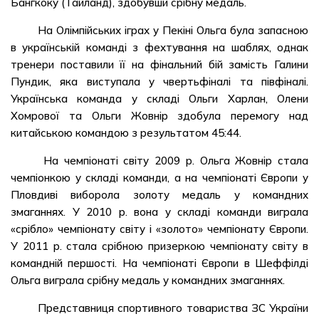
Бангкоку (Тайланд), здобувши срібну медаль.
На Олімпійських іграх у Пекіні Ольга була запасною
в українській команді з фехтування на шаблях, однак
тренери поставили її на фінальний бій замість Галини
Пундик, яка виступала у чвертьфіналі та півфіналі.
Українська команда у складі Ольги Харлан, Олени
Хомрової та Ольги Жовнір здобула перемогу над
китайською командою з результатом 45:44.
На чемпіонаті світу 2009 р. Ольга Жовнір стала
чемпіонкою у складі команди, а на чемпіонаті Європи у
Пловдиві виборола золоту медаль у командних
змаганнях. У 2010 р. вона у складі команди виграла
«срібло» чемпіонату світу і «золото» чемпіонату Європи.
У 2011 р. стала срібною призеркою чемпіонату світу в
командній першості. На чемпіонаті Європи в Шеффілді
Ольга виграла срібну медаль у командних змаганнях.
Представниця спортивного товариства ЗС України