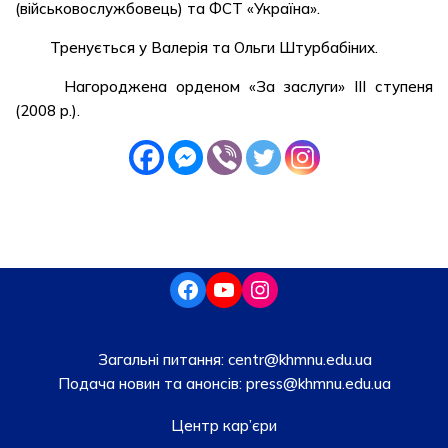
(військовослужбовець) та ФСТ «Україна».
Тренується у Валерія та Ольги Штурбабіних.
Нагороджена орденом «За заслуги» III ступеня
(2008 р.).
Загальні питання:
centr@khmnu.edu.ua
Подача новин та анонсів:
press@khmnu.edu.ua
Центр кар’єри