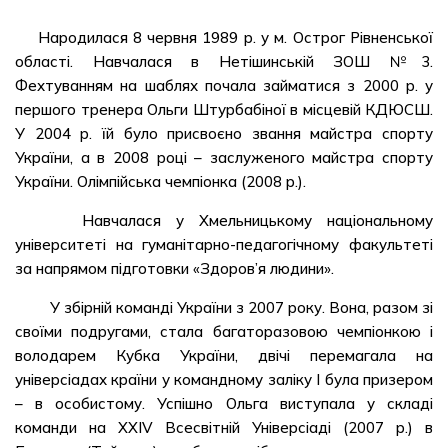
Народилася 8 червня 1989 р. у м. Острог Рівненської
області. Навчалася в Нетішинській ЗОШ №3.
Фехтуванням на шаблях почала займатися з 2000 р. у
першого тренера Ольги Штурбабіної в місцевій КДЮСШ.
У 2004 р. їй було присвоєно звання майстра спорту
України, а в 2008 році – заслуженого майстра спорту
України. Олімпійська чемпіонка (2008 р.).
Навчалася у Хмельницькому національному
університеті на гуманітарно-педагогічному факультеті
за напрямом підготовки «Здоров’я людини».
У збірній команді України з 2007 року. Вона, разом зі
своїми подругами, стала багаторазовою чемпіонкою і
володарем Кубка України, двічі перемагала на
універсіадах країни у командному заліку І була призером
– в особистому. Успішно Ольга виступала у складі
команди на XXIV Всесвітній Універсіаді (2007 р.) в