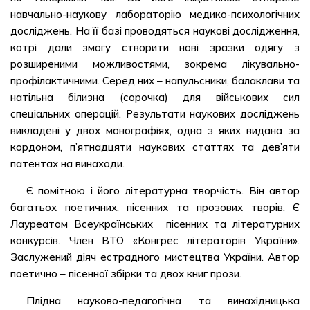
навчально-наукову лабораторію медико-психологічних
досліджень. На її базі проводяться наукові дослідження,
котрі дали змогу створити нові зразки одягу з
розширеними можливостями, зокрема лікувально-
профілактичними. Серед них – напульсники, балаклави та
натільна білизна (сорочка) для військових сил
спеціальних операцій. Результати наукових досліджень
викладені у двох монографіях, одна з яких видана за
кордоном, п’ятнадцяти наукових статтях та дев’яти
патентах на винаходи.
Є помітною і його літературна творчість. Він автор
багатьох поетичних, пісенних та прозових творів. Є
Лауреатом Всеукраїнських пісенних та літературних
конкурсів. Член ВТО «Конгрес літераторів України».
Заслужений діяч естрадного мистецтва України. Автор
поетично – пісенної збірки та двох книг прози.
Плідна науково-педагогічна та винахідницька