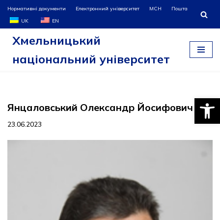
Нормативні документи
Електронний університет
МСН
Пошта
UK
EN
Перейти
Хмельницький
до
вмісту
національний університет
Відкри
Янцаловський Олександр Йосифович
23.06.2023