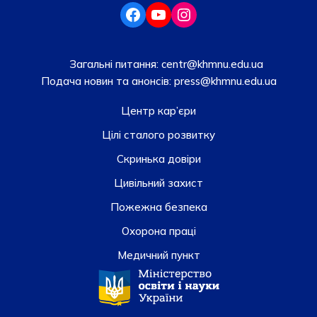
Загальні питання:
centr@khmnu.edu.ua
Подача новин та анонсів:
press@khmnu.edu.ua
Центр кар’єри
Цілі сталого розвитку
Скринька довiри
Цивільний захист
Пожежна безпека
Охорона праці
Медичний пункт