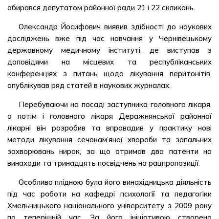
обирався депутатом районної ради 21 і 22 скликань.
Олександр Йосифович виявив здібності до наукових
досліджень вже під час навчання у Чернівецькому
державному медичному інституті, де виступав з
доповідями на місцевих та республіканських
конференціях з питань щодо лікування перитонітів,
опублікував ряд статей в наукових журналах.
Перебуваючи на посаді заступника головного лікаря,
а потім і головного лікаря Деражнянської районної
лікарні він розробив та впровадив у практику нові
методи лікування сечокам’яної хвороби та запальних
захворювань нирок, за що отримав два патенти на
винаходи та тринадцять посвідчень на рацпропозиції.
Особливо плідною була його винахідницька діяльність
під час роботи на кафедрі психології та педагогіки
Хмельницького національного університету з 2009 року
по теперішній час. За його ініціативою створено